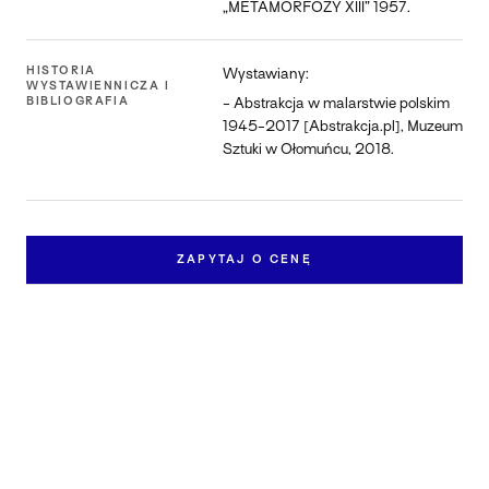
„METAMORFOZY XIII” 1957.
HISTORIA
Wystawiany:
WYSTAWIENNICZA I
BIBLIOGRAFIA
- Abstrakcja w malarstwie polskim
1945-2017 [Abstrakcja.pl], Muzeum
Sztuki w Ołomuńcu, 2018.
ZAPYTAJ O CENĘ
Zapytaj o pracę
Skontaktuj się z nami, aby dowiedzieć się więcej o
dostępności i cenie pracy „Metamorfozy XIII".
IMIĘ I NAZWISKO *
EMAIL *