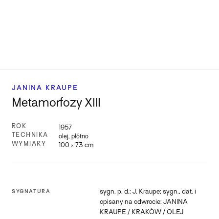
JANINA KRAUPE
Metamorfozy XIII
ROK
1957
TECHNIKA
olej, płótno
WYMIARY
100 × 73 cm
sygn. p. d.: J. Kraupe; sygn., dat. i
SYGNATURA
opisany na odwrocie: JANINA
KRAUPE / KRAKÓW / OLEJ