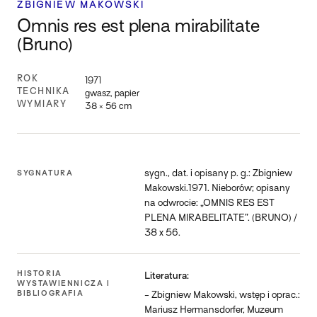
ZBIGNIEW MAKOWSKI
Omnis res est plena mirabilitate
(Bruno)
ROK
1971
TECHNIKA
gwasz, papier
WYMIARY
38 × 56 cm
sygn., dat. i opisany p. g.: Zbigniew
SYGNATURA
Makowski.1971. Nieborów; opisany
na odwrocie: „OMNIS RES EST
PLENA MIRABELITATE”. (BRUNO) /
38 x 56.
HISTORIA
Literatura:
WYSTAWIENNICZA I
BIBLIOGRAFIA
- Zbigniew Makowski, wstęp i oprac.:
Mariusz Hermansdorfer, Muzeum