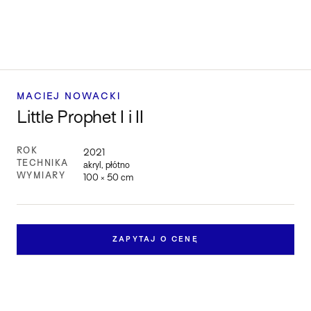
MACIEJ NOWACKI
Little Prophet I i II
ROK
2021
TECHNIKA
akryl, płótno
WYMIARY
100 × 50 cm
ZAPYTAJ O CENĘ
Zapytaj o pracę
Skontaktuj się z nami, aby dowiedzieć się więcej o
dostępności i cenie pracy „Little Prophet I i II".