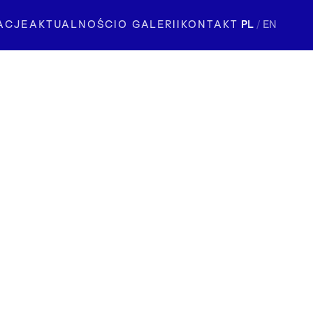
ACJE
AKTUALNOŚCI
O GALERII
KONTAKT
PL
/
EN