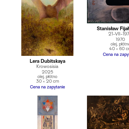
Stanisław Fija
21-VII-19
1970
olej, płótn
40 × 60 
Cena na zapy
Lera Dubitskaya
Krowosisia
2025
olej, płótno
30 × 20 cm
Cena na zapytanie