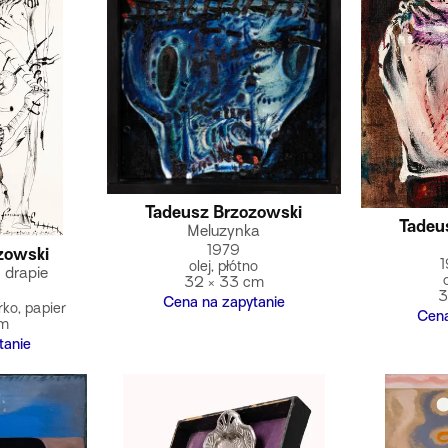
Tadeusz Brzozowski
Tadeu
Meluzynka
1979
zowski
olej, płótno
 drapie
32 × 33 cm
3
Cena na zapytanie
rko, papier
Cena
cm
tanie