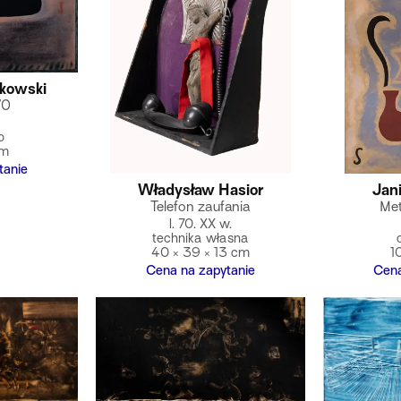
łkowski
70
o
cm
tanie
Władysław Hasior
Jan
Telefon zaufania
Met
l. 70. XX w.
technika własna
40 × 39 × 13 cm
1
Cena na zapytanie
Cena