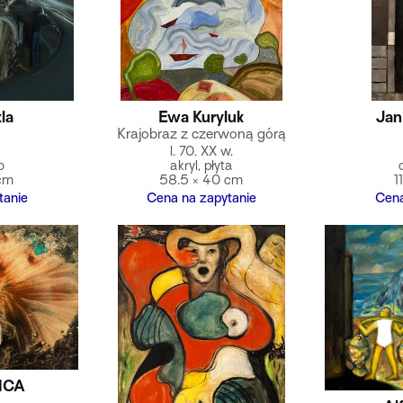
la
Ewa Kuryluk
Jan
Krajobraz z czerwoną górą
l. 70. XX w.
o
akryl, płyta
 cm
58.5 × 40 cm
1
tanie
Cena na zapytanie
Cena
NICA