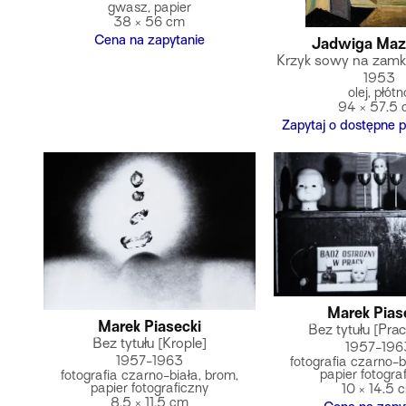
gwasz, papier
38 × 56 cm
Cena na zapytanie
Jadwiga Maz
Krzyk sowy na zamk
1953
olej, płótn
94 × 57.5
Zapytaj o dostępne p
Marek Pias
Marek Piasecki
Bez tytułu [Pra
Bez tytułu [Krople]
1957-196
1957-1963
fotografia czarno-b
papier fotogra
fotografia czarno-biała, brom,
papier fotograficzny
10 × 14.5 
8.5 × 11.5 cm