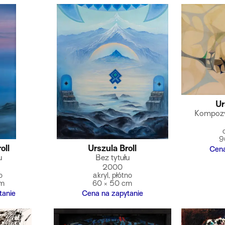
Ur
Kompozy
9
oll
Urszula Broll
Cena
u
Bez tytułu
2000
o
akryl, płótno
cm
60 × 50 cm
tanie
Cena na zapytanie