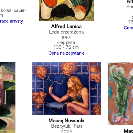
Al
Śpi
kolaż, papier
cm
race artysty
73
Alfred Lenica
Cena
Leda przerażona
1965
olej, płyta
103 × 72 cm
Cena na zapytanie
Maciej Nowacki
Bez tytułu (Pat)
Mac
2025