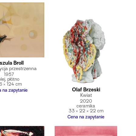
szula Broll
cja przestrzenna
1957
olej, płótno
6 × 124 cm
Olaf Brzeski
 na zapytanie
Kwiat
2020
ceramika
33 × 22 × 22 cm
Cena na zapytanie