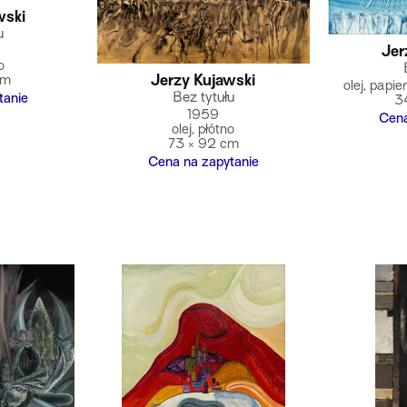
wski
u
Jer
o
Jerzy Kujawski
cm
olej, papie
Bez tytułu
tanie
3
1959
Cena
olej, płótno
73 × 92 cm
Cena na zapytanie