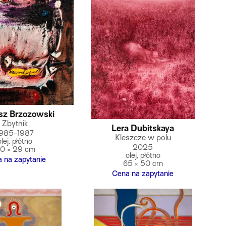
sz Brzozowski
Zbytnik
Lera Dubitskaya
1985-1987
Kleszcze w polu
olej, płótno
2025
0 × 29 cm
olej, płótno
 na zapytanie
65 × 50 cm
Cena na zapytanie