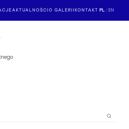
ACJE
AKTUALNOŚCI
O GALERII
KONTAKT
PL
/
EN
w
etnego