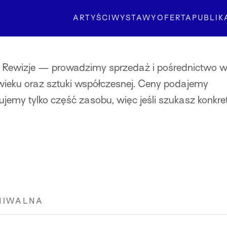
ARTYŚCI
WYSTAWY
OFERTA
PUBLIK
ii Rewizje — prowadzimy sprzedaż i pośrednictwo 
 wieku oraz sztuki współczesnej. Ceny podajemy
ujemy tylko część zasobu, więc jeśli szukasz konkr
HIWALNA