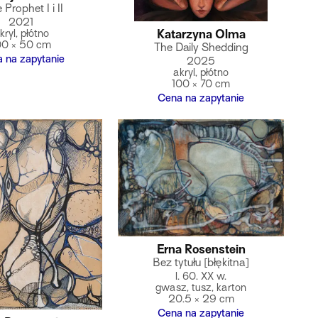
e Prophet I i II
2021
kryl, płótno
Katarzyna Olma
00 × 50 cm
The Daily Shedding
 na zapytanie
2025
akryl, płótno
100 × 70 cm
Cena na zapytanie
Erna Rosenstein
Bez tytułu [błękitna]
l. 60. XX w.
gwasz, tusz, karton
20.5 × 29 cm
Cena na zapytanie