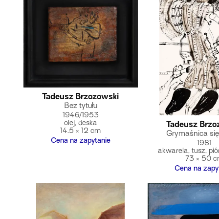
Tadeusz Brzozowski
Bez tytułu
1946/1953
olej, deska
Tadeusz Brzo
14.5 × 12 cm
Grymaśnica się
Cena na zapytanie
1981
akwarela, tusz, pió
73 × 50 
Cena na zapy