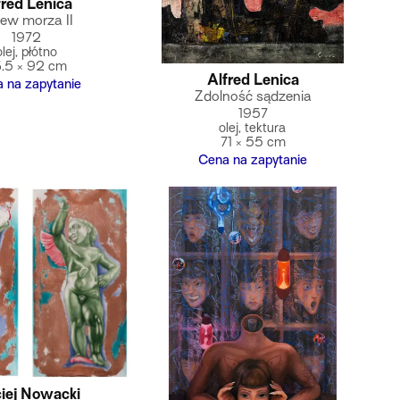
fred Lenica
ew morza II
1972
olej, płótno
.5 × 92 cm
Alfred Lenica
 na zapytanie
Zdolność sądzenia
1957
olej, tektura
71 × 55 cm
Cena na zapytanie
iej Nowacki