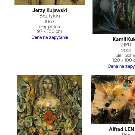
Jerzy Kujawski
Bez tytułu
1957
olej, płótno
97 × 130 cm
Cena na zapytanie
Kamil Kuk
21PIT
2021
olej, płótn
120 × 100
Cena na zapy
Alfred LE