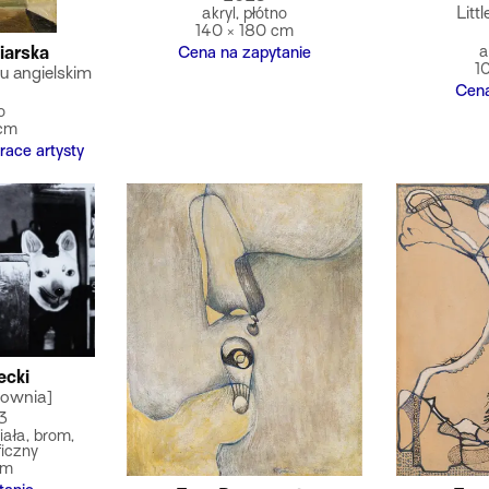
akryl, płótno
Littl
140 × 180 cm
a
iarska
Cena na zapytanie
1
u angielskim
Cena
o
 cm
race artysty
ecki
cownia]
3
iała, brom,
ficzny
cm