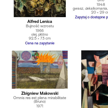
Dno
1948
gwasz, dekalkomania, 
20 × 29 
Zapytaj o dostępne p
Alfred Lenica
Bujność wzrostu
1966
olej, płótno
92.5 × 73 cm
Cena na zapytanie
Zbigniew Makowski
Omnis res est plena mirabilitate
(Bruno)
1971