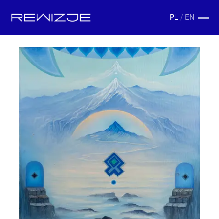
PL
/
EN