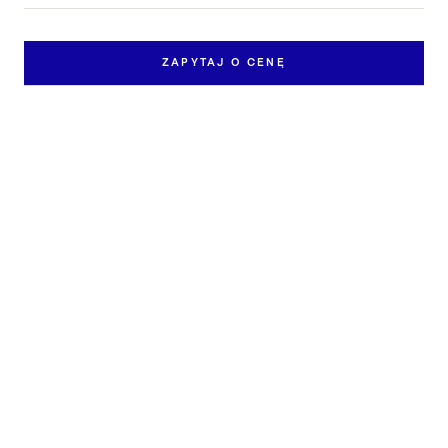
ZAPYTAJ O CENĘ
Zapytaj o pracę
Skontaktuj się z nami, aby dowiedzieć się więcej o
dostępności i cenie pracy „Bez tytułu".
IMIĘ I NAZWISKO *
EMAIL *
TELEFON
WIADOMOŚĆ