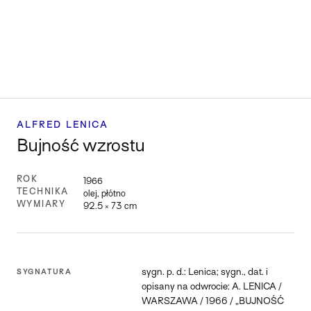
ALFRED LENICA
Bujność wzrostu
ROK
1966
TECHNIKA
olej, płótno
WYMIARY
92.5 × 73 cm
sygn. p. d.: Lenica; sygn., dat. i
SYGNATURA
opisany na odwrocie: A. LENICA /
WARSZAWA / 1966 / „BUJNOŚĆ