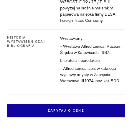
WZROSTU” 92 x 73 / T. R. II,
powyżej na krośnie malarskim
papierowa nalepka firmy DESA
Foreign Trade Company.
HISTORIA
Wystawiany:
WYSTAWIENNICZA I
BIBLIOGRAFIA
- Wystawa Alfred Lenica, Muzeum
Śląskie w Katowicach, 1987.
Literatura i reprodukcje:
- Alfred Lenica, spis w katalogu
wystawy artysty w Zachęcie,
Warszawa, III 1974, poz. kat. 500.
ZAPYTAJ O CENĘ
Zapytaj o pracę