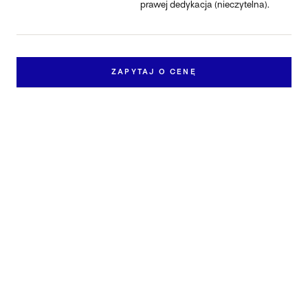
prawej dedykacja (nieczytelna).
ZAPYTAJ O CENĘ
Zapytaj o pracę
Skontaktuj się z nami, aby dowiedzieć się więcej o
dostępności i cenie pracy „Zaklęci w kamienie".
IMIĘ I NAZWISKO *
EMAIL *
TELEFON