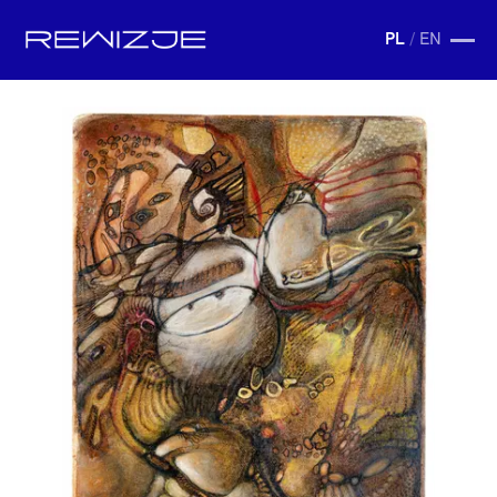
PL
/
EN