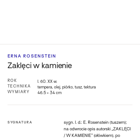
ERNA ROSENSTEIN
Zaklęci w kamienie
ROK
l. 60. XX w.
TECHNIKA
tempera, olej, piórko, tusz, tektura
WYMIARY
46.5 × 34 cm
sygn. l. d.: E. Rosenstein (tuszem);
SYGNATURA
na odwrocie opis autorski „ZAKLĘCI
/ W KAMIENIE” (ołówkiem), po