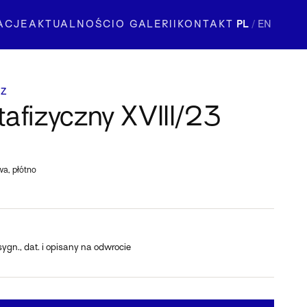
ACJE
AKTUALNOŚCI
O GALERII
KONTAKT
PL
/
EN
CZ
afizyczny XVIII/23
wa, płótno
sygn., dat. i opisany na odwrocie