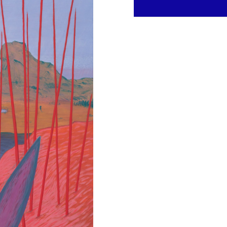
Zapytaj o pracę
Skontaktuj się z nami, aby d
metafizyczny XVIII/23".
IMIĘ I NAZWISKO *
TELEFON
WIADOMOŚĆ