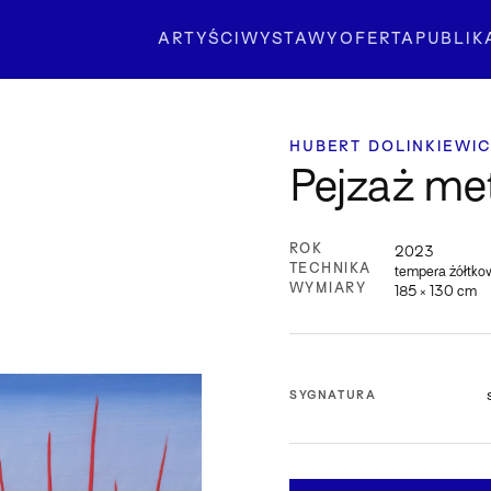
ARTYŚCI
WYSTAWY
OFERTA
PUBLIK
HUBERT DOLINKIEWI
Pejzaż met
ROK
2023
TECHNIKA
tempera żółtko
WYMIARY
185 × 130 cm
SYGNATURA