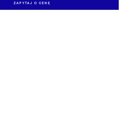
ZAPYTAJ O CENĘ
owiedzieć się więcej o dostępności i cenie pracy „Pejzaż
EMAIL *
WYŚLIJ ZAPYTANIE