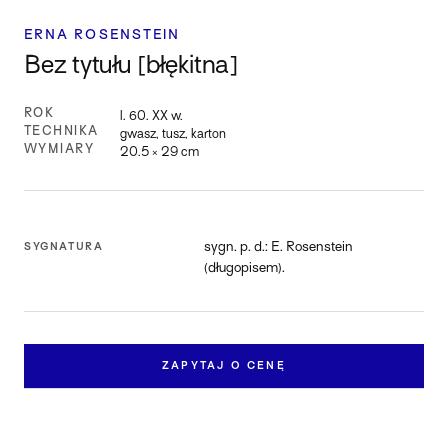
ERNA ROSENSTEIN
Bez tytułu [błękitna]
ROK
l. 60. XX w.
TECHNIKA
gwasz, tusz, karton
WYMIARY
20.5 × 29 cm
sygn. p. d.: E. Rosenstein
SYGNATURA
(długopisem).
ZAPYTAJ O CENĘ
Zapytaj o pracę
Skontaktuj się z nami, aby dowiedzieć się więcej o