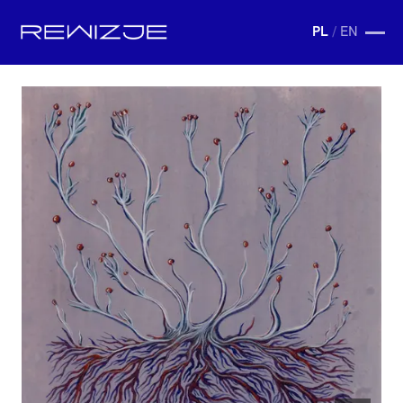
PL
/
EN