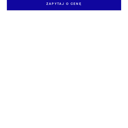
ZAPYTAJ O CENĘ
Zapytaj o pracę
Skontaktuj się z nami, aby dowiedzieć się więcej o
dostępności i cenie pracy „Pieśń XXIV/25".
IMIĘ I NAZWISKO *
EMAIL *
TELEFON
WIADOMOŚĆ