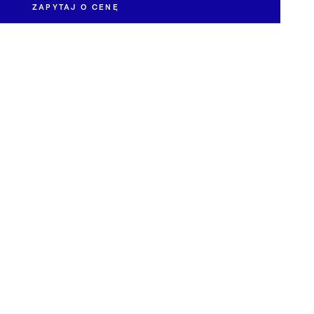
ZAPYTAJ O CENĘ
owiedzieć się więcej o dostępności i cenie pracy „Pieśń XXIX/25".
EMAIL *
WYŚLIJ ZAPYTANIE