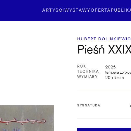
ARTYŚCI
WYSTAWY
OFERTA
PUBLIK
HUBERT DOLINKIEWI
Pieśń XXI
ROK
2025
TECHNIKA
tempera żółtko
WYMIARY
20 x 15 cm
SYGNATURA