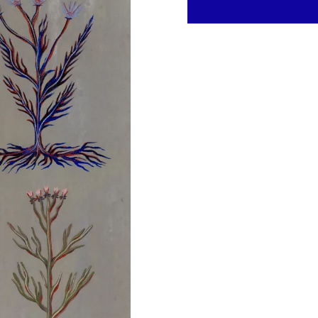
Zapytaj o pracę
Skontaktuj się z nami, aby d
IMIĘ I NAZWISKO *
TELEFON
WIADOMOŚĆ