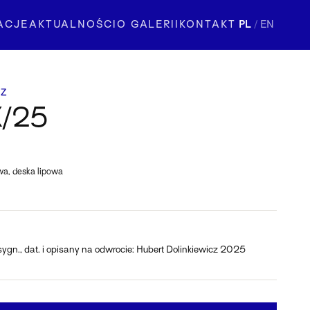
ACJE
AKTUALNOŚCI
O GALERII
KONTAKT
PL
/
EN
CZ
X/25
wa, deska lipowa
sygn., dat. i opisany na odwrocie: Hubert Dolinkiewicz 2025